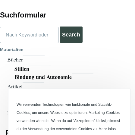
Suchformular
Search
Materialien
Bücher
Stillen
Bindung und Autonomie
Artikel
Downloads Artikel
Spiel mit Wasser und Farbe
Wir verwenden Technologien wie funktionale und Statistik-
Materialien
Cookies, um unsere Website zu optimieren. Marketing-Cookies
Hinweis!
verwenden wir nicht. Wenn du auf “Akzeptieren” klickst, stimmst
du der Verwendung der verwendeten Cookies zu.
Mehr Infos
BuA Reflextreffen 240618