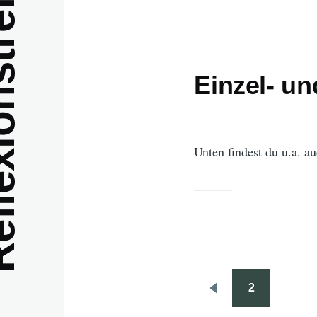
nstreffen
Einzel- u
Unten findest du u.a. a
2
Seitennummerierun
Vorherige
Seite